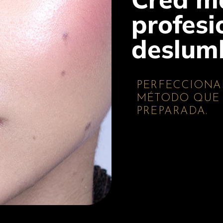
profesi
deslum
PERFECCIONA
MÉTODO QUE 
PREPARADA.​