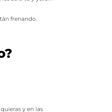
stán frenando.
o?
uieras y en las