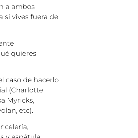
en a ambos
 si vives fuera de
ente
qué quieres
el caso de hacerlo
al (Charlotte
sa Myricks,
olan, etc).
ncelería,
s y espátula.